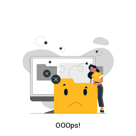
關
於
我
們
OOOps!