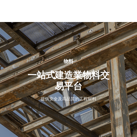
關
於
我
們
物料
一站式建造業物料交
易平台
提供安全及高品質的工程材料