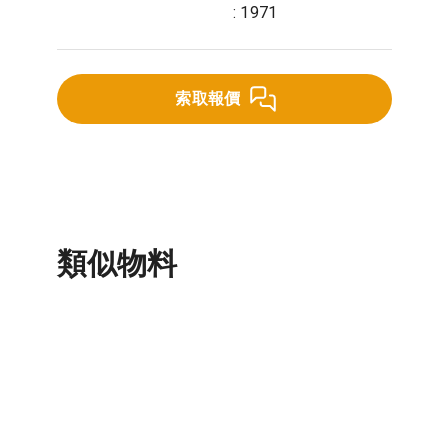
: 1971
索取報價
類似物料
電纜橋架及附件
電纜線槽及附件