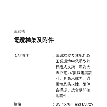
電線槽
電纜梯架及附件
產品描述
:
電纜梯架及其配件為
工業環境中承重型的
梯級式支架，專為大
直徑電力/數據電纜設
計。具高承載力、通
風性及防火性。附件
含橫撐、接合板和接
地套件。
規格
:
BS 4678-1 and BS729