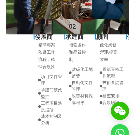
01
02
03
0
發展商
承建商
顧問
供
精簡專案
增強協作
優化業務
擴
監督工作
和品質控
營運,提高
範
流程，確
制
效率
簡
保合規性
數碼化工地
圖紙審核工
監管
作流程
項目文件管
自動化文件
技術查詢管
理
管理
理
承建商績效
改善材料採
檢查安排
監控
購程序
合規驗證
工程項目進
度追蹤
成本控制及
分析