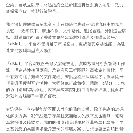
企業。自成立以來，材迅始終立足於建造科技創新的前沿，致力
於探索突破，推動行業變革。
我們深切理解建造業專業人士在傳統供應鏈及管理流程中面臨的
挑戰——效率低下、溝通不暢、文件繁雜、追蹤困難。針對這些痛
點，材迅傾力打造了香港首創的建築材料管理及採購智能平台
「eMat」。平台不僅填補了市場空白，更憑藉其卓越性能，為建
造業的數碼轉型注入動力。
「eMat」平台深度融合頂尖雲端技術、實時數據分析與智能工作
流，構建起連接供應商、承建商與工程團隊的高效協作橋樑。平
台有效簡化了繁瑣的文件處理、審批流程與採購程序，顯著提升
項目透明度與可追溯性，大幅降低行政負擔。藉助「eMat」，您
的項目週期得以縮短，效率與成本控制能力將顯著增強，從而在
激烈的市場競爭中贏得優勢。
材迅深信，科技賦能離不開人性化服務的支援。除了先進的數碼
化解決方案，我們組建了專業且充滿熱忱的線下支援團隊，隨時
為您提供及時協助。我們的供應鏈管理服務並非標準化套餐，而
是基於您的具體需求量身定制的專屬方案，助您從容應對項目變