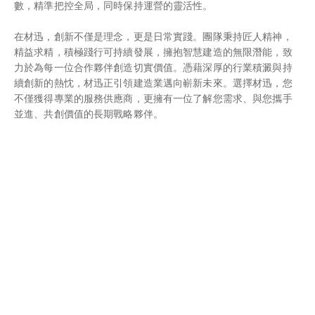
數，精準把控全局，同時保持運營的靈活性。
在材迅，創新不僅是理念，更是日常實踐。團隊秉持匠人精神，
精益求精，積極踐行可持續發展，擁抱智慧建造的無限潛能，致
力於為每一位合作夥伴創造切實價值。憑藉深厚的行業積澱與持
續創新的熱忱，材迅正引領建造業邁向嶄新未來。選擇材迅，您
不僅獲得專業的服務供應商，更擁有一位了解您需求、與您攜手
並進、共創價值的長期戰略夥伴。