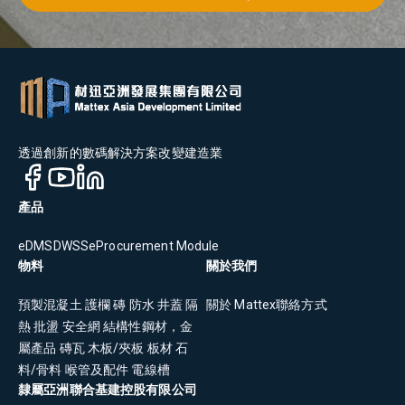
透過創新的數碼解決方案改變建造業
產品
eDMS
DWSS
eProcurement Module
物料
關於我們
預製混凝土
護欄
磚
防水
井蓋
隔
關於 Mattex
聯絡方式
熱
批盪
安全網
結構性鋼材，金
屬產品
磚瓦
木板/夾板
板材
石
料/骨料
喉管及配件
電線槽
隸屬亞洲聯合基建控股有限公司