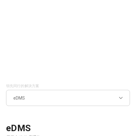
關
於
我
們
領先同行的解決方案
eDMS
eDMS