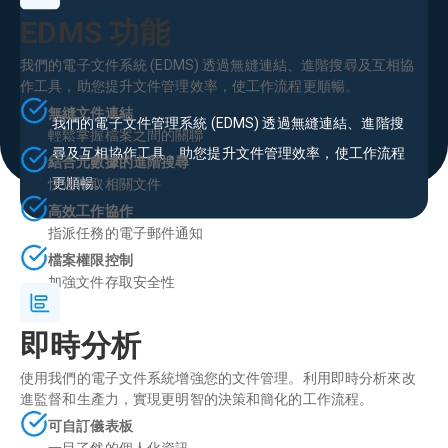
EDMS 功能
我們的電子文件系統 (EDMS) 透過無縫連結、進階搜尋及互相協
作工具，助您提升文件管理效率，使工作流程更順暢。
無縫文件連結
我們的電子文件管理系統 (EDMS) 透過無縫連結、進階搜
輕鬆掌握檔案之間的關聯
尋及互相協作工具，助您提升文件管理效率，使工作流程
結合元數據的進階搜尋
更順暢。
快速存取相關文件
高效工作協作
指派任務的電子郵件通知
檔案權限控制
加強文件存取安全性
即時分析
使用我們的電子文件系統增強您的文件管理。利用即時分析來改
進監督和生產力，實現更明智的決策和簡化的工作流程。
可自訂儀表板
一目了然的個人化資訊