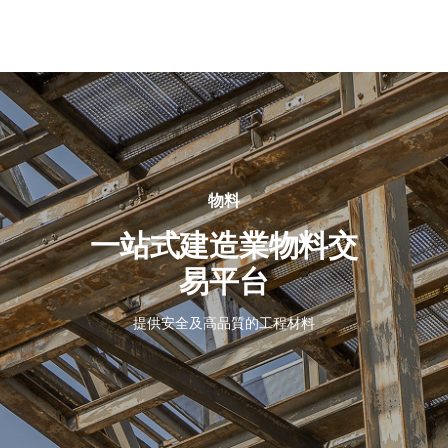
關
於
我
們
物料
一站式建造業物料交
易平台
提供安全及高品質的工程材料