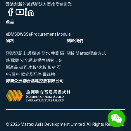
透過創新的數碼解決方案改變建造業
產品
eDMS
DWSS
eProcurement Module
物料
關於我們
預製混凝土
護欄
磚
防水
井蓋
隔
關於 Mattex
聯絡方式
熱
批盪
安全網
結構性鋼材，金
屬產品
磚瓦
木板/夾板
板材
石
料/骨料
喉管及配件
電線槽
隸屬亞洲聯合基建控股有限公司
©
2026
Mattex Asia Development Limited
. All Rights Reserved.