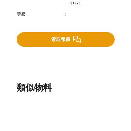
: 1971
等級
:
索取報價
類似物料
電纜線槽及附件
電纜梯架及附件