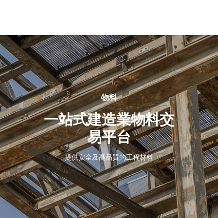
關
於
我
們
物料
一站式建造業物料交
易平台
提供安全及高品質的工程材料