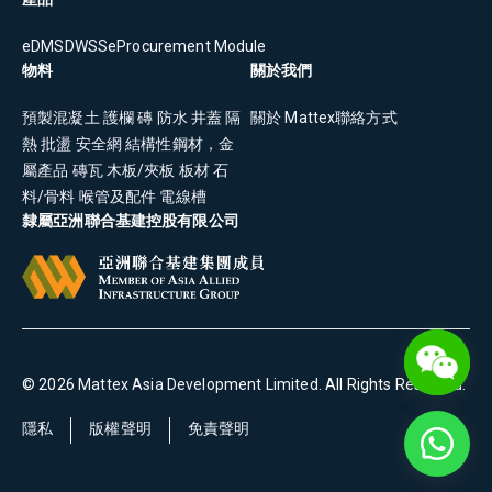
eDMS
DWSS
eProcurement Module
物料
關於我們
預製混凝土
護欄
磚
防水
井蓋
隔
關於 Mattex
聯絡方式
熱
批盪
安全網
結構性鋼材，金
屬產品
磚瓦
木板/夾板
板材
石
料/骨料
喉管及配件
電線槽
隸屬亞洲聯合基建控股有限公司
©
2026
Mattex Asia Development Limited
. All Rights Reserved.
隱私
版權聲明
免責聲明