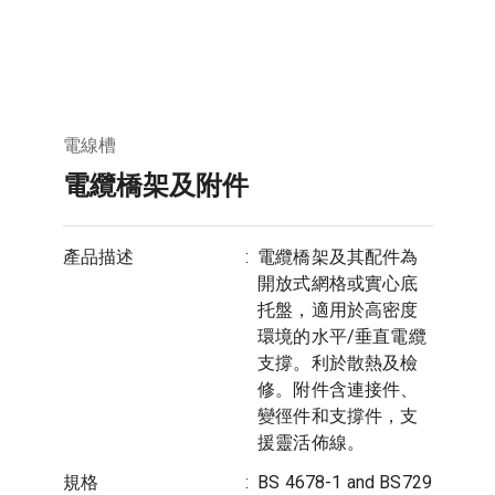
電線槽
電纜橋架及附件
產品描述
:
電纜橋架及其配件為
開放式網格或實心底
托盤，適用於高密度
環境的水平/垂直電纜
支撐。利於散熱及檢
修。附件含連接件、
變徑件和支撐件，支
援靈活佈線。
規格
:
BS 4678-1 and BS729