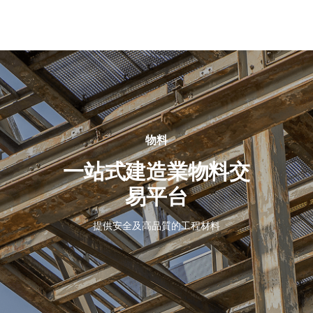
關
於
我
們
物料
一站式建造業物料交
易平台
提供安全及高品質的工程材料