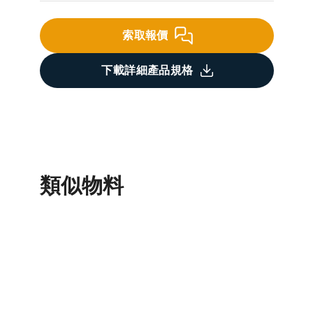
索取報價
下載詳細產品規格
類似物料
瀝青油保護塗層
英泥質防水塗層
環氧樹脂塗層
馬路膠紙