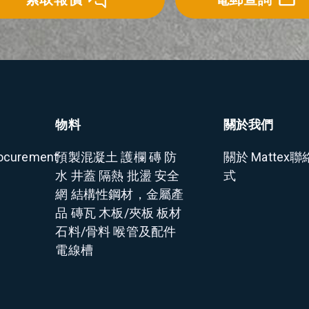
物料
關於我們
ocurement
預製混凝土
護欄
磚
防
關於 Mattex
聯
水
井蓋
隔熱
批盪
安全
式
網
結構性鋼材，金屬產
品
磚瓦
木板/夾板
板材
石料/骨料
喉管及配件
電線槽