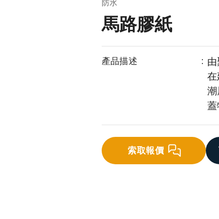
防水
馬路膠紙
產品描述
:
由
在
潮
蓋
索取報價