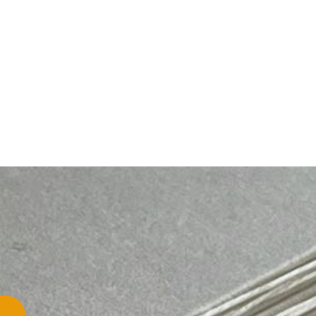
瀝青油保護塗層