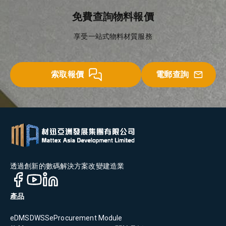
免費查詢物料報價
享受一站式物料材質服務
索取報價
電郵查詢
透過創新的數碼解決方案改變建造業
產品
eDMS
DWSS
eProcurement Module