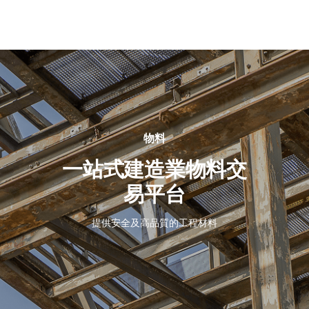
關
於
我
們
物料
一站式建造業物料交
易平台
提供安全及高品質的工程材料