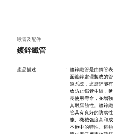
喉管及配件
鍍鋅鐵管
產品描述
:
鍍鋅鐵管是由鋼管表
面鍍鋅處理製成的管
道系統，這層鋅能有
效防止鐵管生鏽，延
長使用壽命，並增強
其耐腐蝕性。鍍鋅鐵
管具有良好的防腐性
能、機械強度高和成
本適中的特性。這類