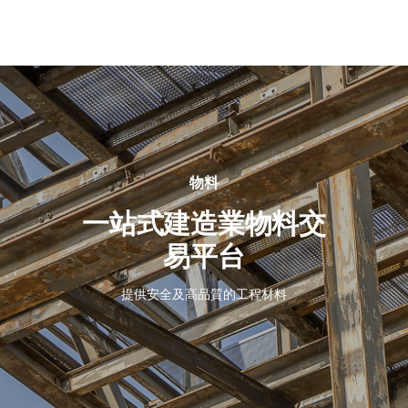
關
於
我
們
物料
一站式建造業物料交
易平台
提供安全及高品質的工程材料