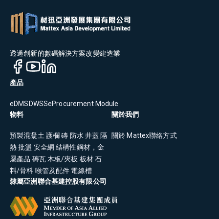
透過創新的數碼解決方案改變建造業
產品
eDMS
DWSS
eProcurement Module
物料
關於我們
預製混凝土
護欄
磚
防水
井蓋
隔
關於 Mattex
聯絡方式
熱
批盪
安全網
結構性鋼材，金
屬產品
磚瓦
木板/夾板
板材
石
料/骨料
喉管及配件
電線槽
隸屬亞洲聯合基建控股有限公司