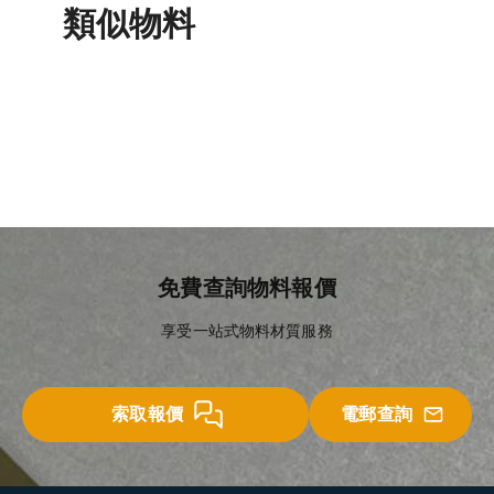
類似物料
銅喉及銅合金配件
球墨鑄鐵管及配件
低碳鋼管及配件
不銹鋼管及配件
免費查詢物料報價
享受一站式物料材質服務
索取報價
電郵查詢