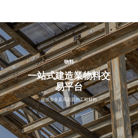
關
於
我
們
物料
一站式建造業物料交
易平台
提供安全及高品質的工程材料