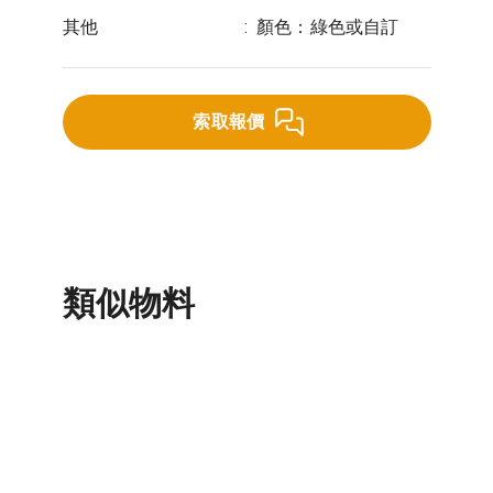
其他
:
顏色：綠色或自訂
索取報價
類似物料
天然大理石磚
天面磚
圓棒
鋼筋