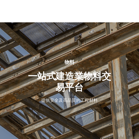
關
於
我
們
物料
一站式建造業物料交
易平台
提供安全及高品質的工程材料