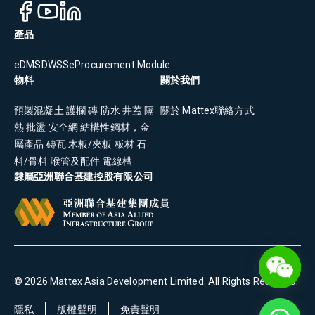
產品
eDMS
DWSS
eProcurement Module
物料
關於我們
預製混凝土
護欄
磚
防水
井蓋
隔
關於 Mattex
聯絡方式
熱
批盪
安全網
結構性鋼材，金
屬產品
磚瓦
木板/夾板
板材
石
料/骨料
喉管及配件
電線槽
隸屬亞洲聯合基建控股有限公司
©
2026
Mattex Asia Development Limited
. All Rights Reserved.
隱私
版權聲明
免責聲明