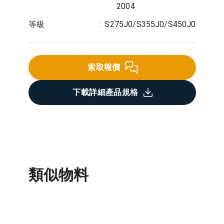
2004
等級
:
S275J0/S355J0/S450J0
索取報價
下載詳細產品規格
類似物料
扶手欄桿
不鏽鋼板
鋼筋網
鋼筋