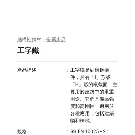
結構性鋼材，金屬產品
工字鐵
產品描述
:
工字鐵是結構鋼構
件，具有「I」形或
「H」形的橫截面，主
要用於建築中的承重
用途。它們具備高強
度和高剛性，適用於
各種應用，包括建築
物和橋樑。
規格
:
BS EN 10025 - 2 :