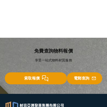
預製混凝土地磚
預製混凝土楣
免費查詢物料報價
享受一站式物料材質服務
索取報價
電郵查詢