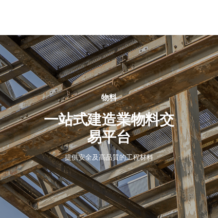
關
於
我
們
物料
一站式建造業物料交
易平台
提供安全及高品質的工程材料