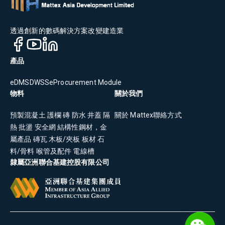
透過創新的數碼解決方案改變建造業
產品
eDMS
DWSS
eProcurement Module
物料
關於我們
預製混凝土
護欄
磚
防水
井蓋
隔
關於 Mattex
聯絡方式
熱
批盪
安全網
結構性鋼材，金
屬產品
磚瓦
木板/夾板
板材
石
料/骨料
喉管及配件
電線槽
隸屬亞洲聯合基建控股有限公司