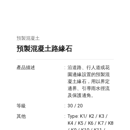
預製混凝土
預製混凝土路緣石
產品描述
:
沿道路、行人道或花
園邊緣設置的預製混
凝土緣石，用以界定
邊界、引導雨水徑流
及保護邊角。
等級
:
30 / 20
其他
:
Type: K1/ K2 / K3 /
K4 / K5 / K6 / K7 / K8