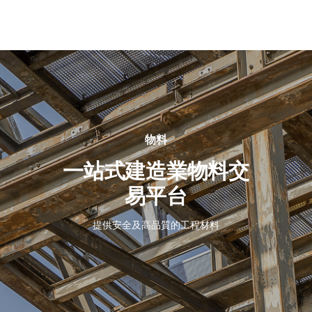
關
於
我
們
物料
一站式建造業物料交
易平台
提供安全及高品質的工程材料