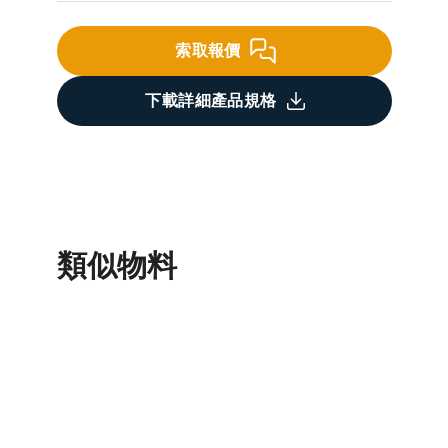
索取報價
下載詳細產品規格
類似物料
混凝土添加劑
底層批盪
找平膩子
沙