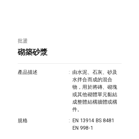
批盪
砌築砂漿
產品描述
:
由水泥、石灰、砂及
水拌合而成的混合
物，用於將磚、砌塊
或其他砌體單元黏結
成整體結構牆體或構
件。
規格
:
EN 13914 BS 8481
EN 998-1