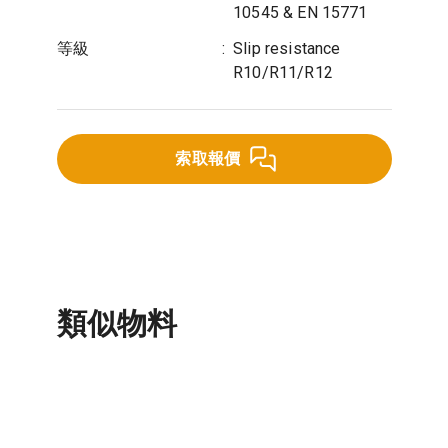
10545 & EN 15771
等級
:
Slip resistance
R10/R11/R12
索取報價
類似物料
天然大理石磚
盲人導向磚
其他磁磚
瓷磚