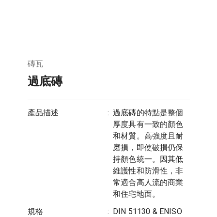
磚瓦
過底磚
產品描述
:
過底磚的特點是整個
厚度具有一致的顏色
和材質。高強度且耐
磨損，即使破損仍保
持顏色統一。因其低
維護性和防滑性，非
常適合高人流的商業
和住宅地面。
規格
:
DIN 51130 & ENISO