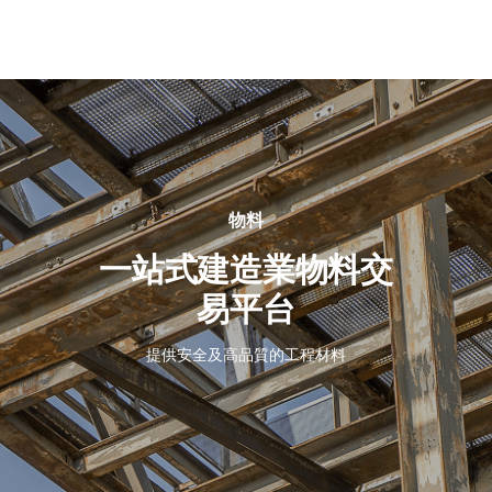
關
於
我
們
物料
一站式建造業物料交
易平台
提供安全及高品質的工程材料