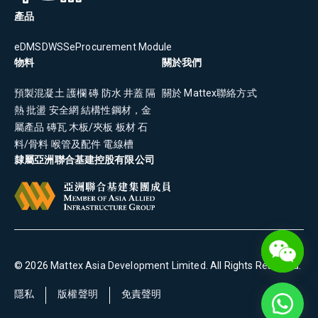
產品
eDMS
DWSS
eProcurement Module
物料
關於我們
預製混凝土
護欄
磚
防水
井蓋
隔
關於 Mattex
聯絡方式
熱
批盪
安全網
結構性鋼材，金
屬產品
磚瓦
木板/夾板
板材
石
料/骨料
喉管及配件
電線槽
隸屬亞洲聯合基建控股有限公司
©
2026
Mattex Asia Development Limited
. All Rights Reserved.
隱私
版權聲明
免責聲明