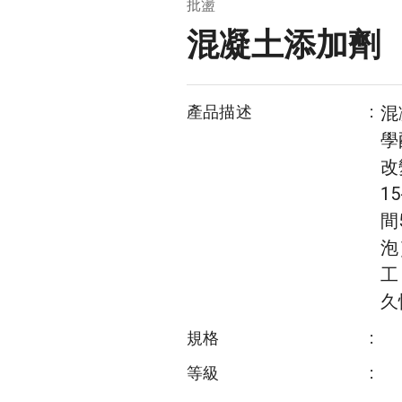
批盪
混凝土添加劑
產品描述
:
混
學
改
1
間
泡
工
久
規格
:
等級
: