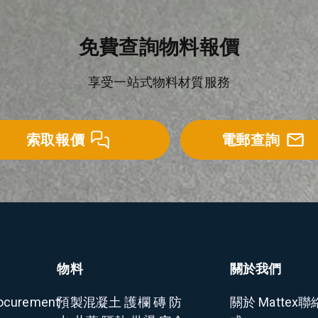
免費查詢物料報價
享受一站式物料材質服務
索取報價
電郵查詢
物料
關於我們
ocurement
預製混凝土
護欄
磚
防
關於 Mattex
聯