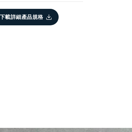
下載詳細產品規格
瓷磚黏結劑