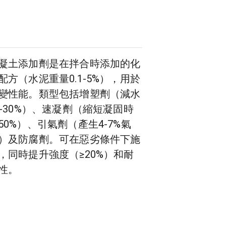
凝土添加劑是在拌合時添加的化
配方（水泥重量0.1-5%），用於
變性能。類型包括增塑劑（減水
5-30%）、速凝劑（縮短凝固時
50%）、引氣劑（產生4-7%氣
）及防腐劑。可在惡劣條件下施
，同時提升強度（≥20%）和耐
性。