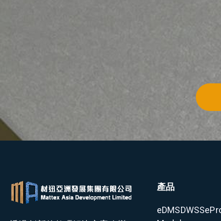
產品
eDMS
DWSS
ePr