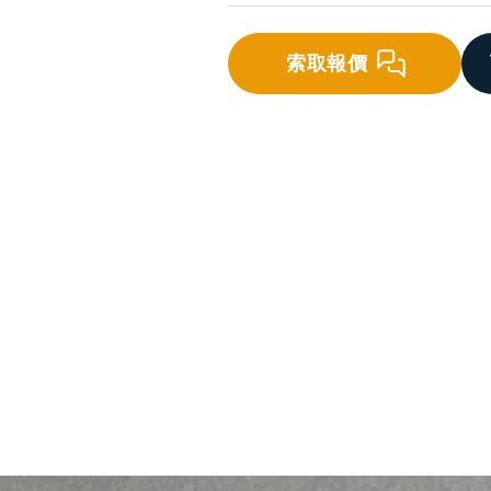
索取報價
砌築砂漿
底層批盪