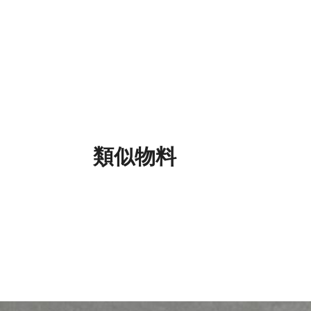
類似物料
無收縮灌漿料