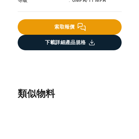
等級
:
6MPA/11 MPA
索取報價
下載詳細產品規格
類似物料
瓷磚黏結劑
自流平砂漿
地台砂漿
沙