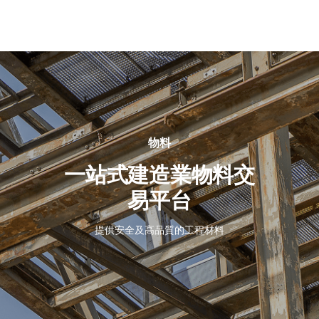
關
於
我
們
物料
一站式建造業物料交
易平台
提供安全及高品質的工程材料