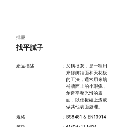
批盪
找平膩子
產品描述
:
又稱批灰，是一種用
來修飾牆面和天花板
的工法，通常用來填
補牆面上的小瑕疵，
創造平整光滑的表
面，以便後續上漆或
做其他表面處理。
規格
:
BS8481 & EN13914