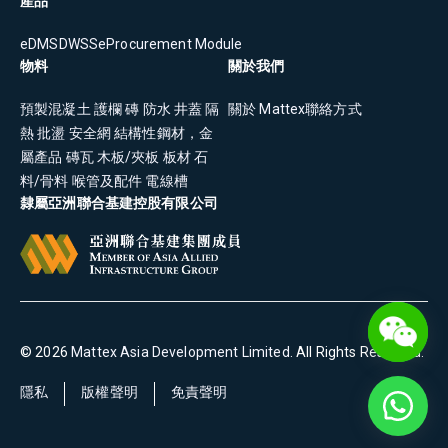
產品
eDMS
DWSS
eProcurement Module
物料
關於我們
預製混凝土
護欄
磚
防水
井蓋
隔
關於 Mattex
聯絡方式
熱
批盪
安全網
結構性鋼材，金
屬產品
磚瓦
木板/夾板
板材
石
料/骨料
喉管及配件
電線槽
隸屬亞洲聯合基建控股有限公司
©
2026
Mattex Asia Development Limited
. All Rights Reserved.
隱私
版權聲明
免責聲明