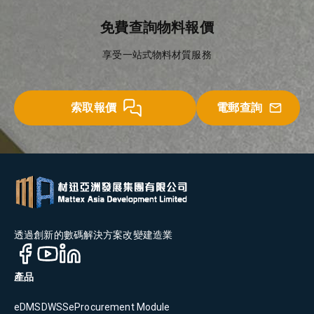
免費查詢物料報價
享受一站式物料材質服務
索取報價
電郵查詢
透過創新的數碼解決方案改變建造業
產品
eDMS
DWSS
eProcurement Module