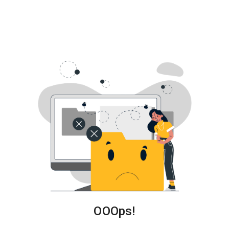
關
於
我
們
OOOps!